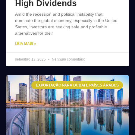
High Dividends
Amid the recession and political instability that
dominate the global economy, especially in the United
States, investors are seeking safe and profitable
alternatives for their
LEIA MAIS »
setembro 12, 2025
Nenhum comentário
EXPORTAÇÃO PARA DUBAI E PAÍSES ÁRABES