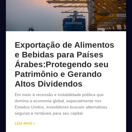
Exportação de Alimentos
e Bebidas para Países
Árabes:Protegendo seu
Patrimônio e Gerando
Altos Dividendos
Em meio à recessão e instabilidade política que
domina a economia global, especialmente nos
Estados Unidos, investidores buscam alternativas
seguras e rentáveis para seu capital.
LEIA MAIS »