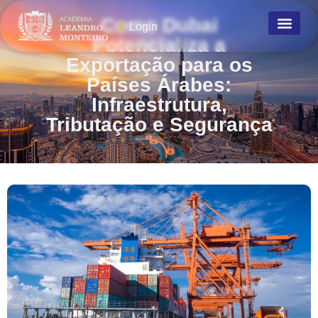
Como Dubai
Login
Potencializa a
Exportação para os
Países Árabes:
Infraestrutura,
Tributação e Segurança