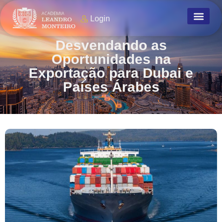
Login
Desvendando as
Oportunidades na
Exportação para Dubai e
Países Árabes