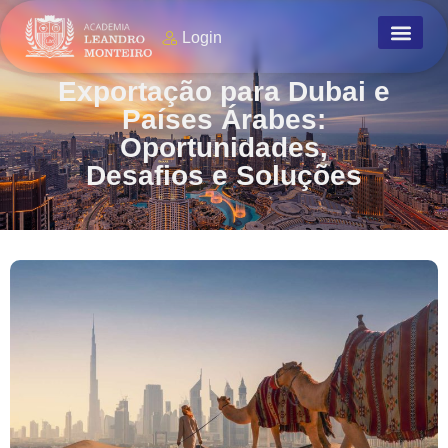
Login
Exportação para Dubai e
Países Árabes:
Oportunidades,
Desafios e Soluções