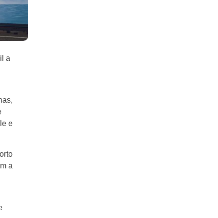
l a
nas,
e
le e
orto
am a
e