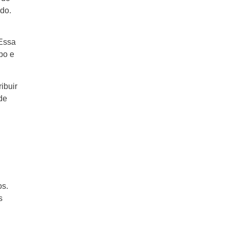
do.
 Essa
po e
ibuir
de
os.
s