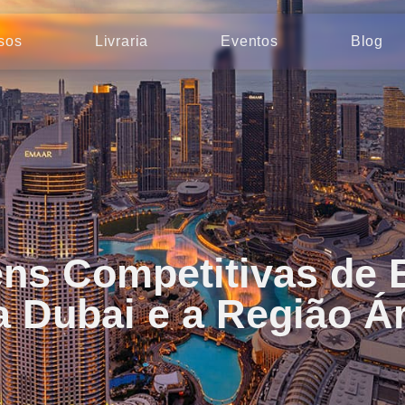
sos
Livraria
Eventos
Blog
ns Competitivas de 
a Dubai e a Região Á