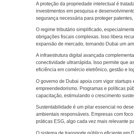
A proteção da propriedade intelectual é trata
investimentos em pesquisa e desenvolviment
segurança necessária para proteger patentes, 
O regime tributário simplificado, especialmen
obrigações fiscais complexas. Isso libera re
expansão de mercado, tornando Dubai um amb
A infraestrutura digital avançada complementa 
conectividade ultrarrápida. Isso permite qu
eficiência em comércio eletrônico, gestão e log
O governo de Dubai apoia com vigor startups
empreendedorismo. Programas e políticas públi
capacitação, estimulando o crescimento susten
Sustentabilidade é um pilar essencial no des
ambientais responsáveis. Empresas com foco 
práticas ESG, algo cada vez mais relevante pa
O sistema de transporte público eficiente em