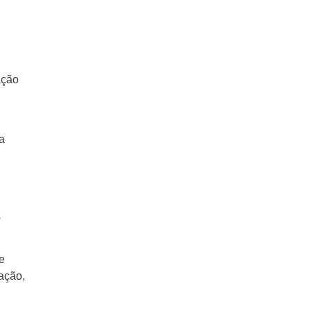
ação
a
s
e
vação,