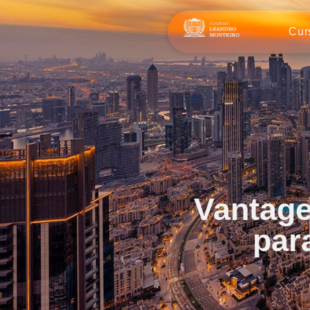
Cur
Vantage
par