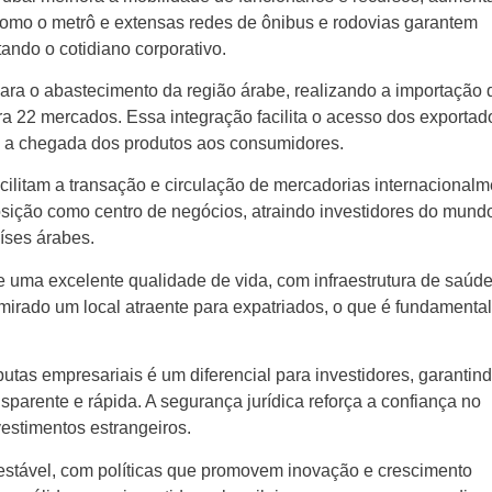
 como o metrô e extensas redes de ônibus e rodovias garantem
ando o cotidiano corporativo.
 para o abastecimento da região árabe, realizando a importação 
ara 22 mercados. Essa integração facilita o acesso dos exportad
do a chegada dos produtos aos consumidores.
cilitam a transação e circulação de mercadorias internacionalm
osição como centro de negócios, atraindo investidores do mund
íses árabes.
 uma excelente qualidade de vida, com infraestrutura de saúde
emirado um local atraente para expatriados, o que é fundamenta
putas empresariais é um diferencial para investidores, garantin
sparente e rápida. A segurança jurídica reforça a confiança no
vestimentos estrangeiros.
stável, com políticas que promovem inovação e crescimento