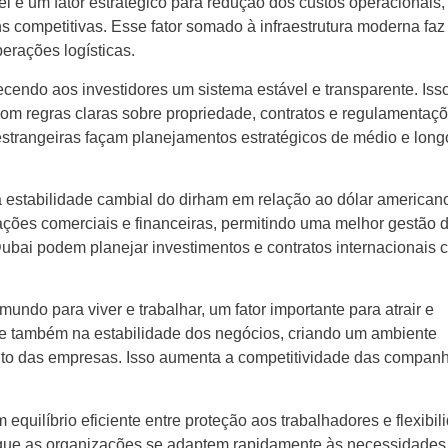
é um fator estratégico para redução dos custos operacionais,
competitivas. Esse fator somado à infraestrutura moderna faz
perações logísticas.
ecendo aos investidores um sistema estável e transparente. Iss
com regras claras sobre propriedade, contratos e regulamentaçõ
strangeiras façam planejamentos estratégicos de médio e long
a estabilidade cambial do dirham em relação ao dólar american
ações comerciais e financeiras, permitindo uma melhor gestão 
ubai podem planejar investimentos e contratos internacionais 
ndo para viver e trabalhar, um fator importante para atrair e
-se também na estabilidade dos negócios, criando um ambiente
nto das empresas. Isso aumenta a competitividade das compan
equilíbrio eficiente entre proteção aos trabalhadores e flexibil
e que as organizações se adaptem rapidamente às necessidades