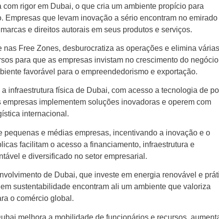
da com rigor em Dubai, o que cria um ambiente propício para
o. Empresas que levam inovação a sério encontram no emirado
marcas e direitos autorais em seus produtos e serviços.
te nas Free Zones, desburocratiza as operações e elimina vária
cursos para que as empresas invistam no crescimento do negócio
iente favorável para o empreendedorismo e exportação.
a infraestrutura física de Dubai, com acesso a tecnologia de po
e as empresas implementem soluções inovadoras e operem com
ística internacional.
 e pequenas e médias empresas, incentivando a inovação e o
cas facilitam o acesso a financiamento, infraestrutura e
tável e diversificado no setor empresarial.
envolvimento de Dubai, que investe em energia renovável e prát
em sustentabilidade encontram ali um ambiente que valoriza
ra o comércio global.
 Dubai melhora a mobilidade de funcionários e recursos, aumen