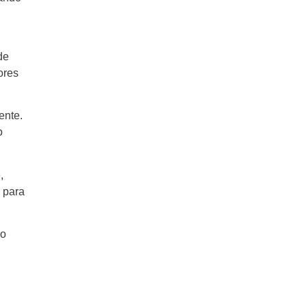
de
ores
ente.
o
,
l para
do