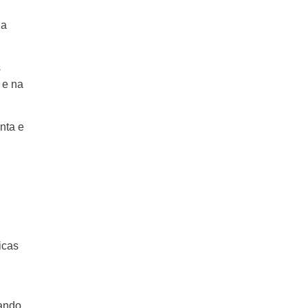
 a
s
 e na
nta e
icas
tando