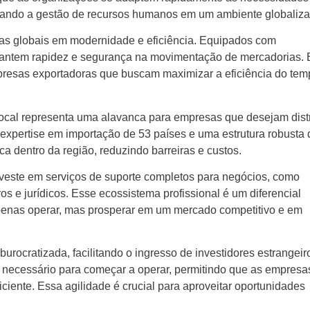
itando a gestão de recursos humanos em um ambiente globaliza
ias globais em modernidade e eficiência. Equipados com
rantem rapidez e segurança na movimentação de mercadorias.
empresas exportadoras que buscam maximizar a eficiência do tem
local representa uma alavanca para empresas que desejam distr
xpertise em importação de 53 países e uma estrutura robusta 
stica dentro da região, reduzindo barreiras e custos.
investe em serviços de suporte completos para negócios, como
ros e jurídicos. Esse ecossistema profissional é um diferencial
enas operar, mas prosperar em um mercado competitivo e em
urocratizada, facilitando o ingresso de investidores estrangeir
 necessário para começar a operar, permitindo que as empresa
ciente. Essa agilidade é crucial para aproveitar oportunidades