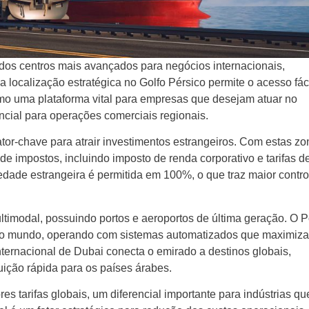
os centros mais avançados para negócios internacionais,
 localização estratégica no Golfo Pérsico permite o acesso fáci
mo uma plataforma vital para empresas que desejam atuar no
ncial para operações comerciais regionais.
tor-chave para atrair investimentos estrangeiros. Com estas zo
e impostos, incluindo imposto de renda corporativo e tarifas d
edade estrangeira é permitida em 100%, o que traz maior contro
ultimodal, possuindo portos e aeroportos de última geração. O P
s do mundo, operando com sistemas automatizados que maximiz
 Internacional de Dubai conecta o emirado a destinos globais,
buição rápida para os países árabes.
 tarifas globais, um diferencial importante para indústrias qu