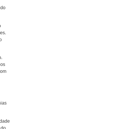
 do
o
es.
o
o.
dos
com
hias
idade
 do