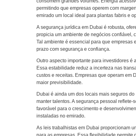
consomem grandes volumes. Energia acessível 
permitindo que empresas operem com margens 
emirado um local ideal para plantas fabris e o
A segurança jurídica em Dubai é robusta, ofer
propicia um ambiente de negócios confiável, 
Tal ambiente é essencial para que empresas e
prazo com segurança e confiança.
Outro aspecto importante para investidores é 
Essa estabilidade reduz a incerteza nas trans
custos e receitas. Empresas que operam em D
maior previsibilidade.
Dubai é ainda um dos locais mais seguros do mu
manter talentos. A segurança pessoal reflete
favorável para o crescimento e desenvolvime
instaladas no emirado.
As leis trabalhistas em Dubai proporcionam um 
para as empresas. Essa flexibilidade permit