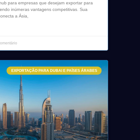
l hub para empresas que desejam exportar para
cendo inúmeras vantagens competitivas. Sua
conecta a Ásia,
omentário
EXPORTAÇÃO PARA DUBAI E PAÍSES ÁRABES