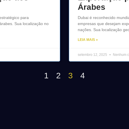
Árabes
stratégico para
Dubai é reconhecido mundi
árabes. Sua localização no
empresas que desejam expo
nações. Sua localização geog
LEIA MAIS »
setembro 12, 2025
Nenhum c
1
2
3
4