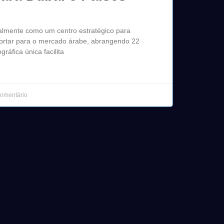
almente como um centro estratégico para
rtar para o mercado árabe, abrangendo 22
ráfica única facilita
omentário