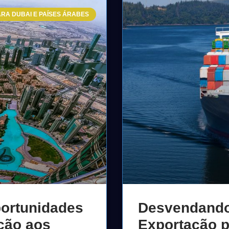
RA DUBAI E PAÍSES ÁRABES
portunidades
Desvendando
ção aos
Exportação p