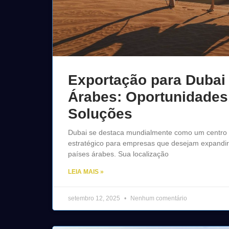
Exportação para Dubai
Árabes: Oportunidades,
Soluções
Dubai se destaca mundialmente como um centro l
estratégico para empresas que desejam expandir
países árabes. Sua localização
LEIA MAIS »
setembro 12, 2025
Nenhum comentário