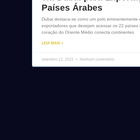
Países Árabes
Dubai destaca-se como um polo eminentemente e
exportadores que desejam acessar os 22 países 
coração do Oriente Médio conecta continentes
LEIA MAIS »
setembro 12, 2025
Nenhum comentário