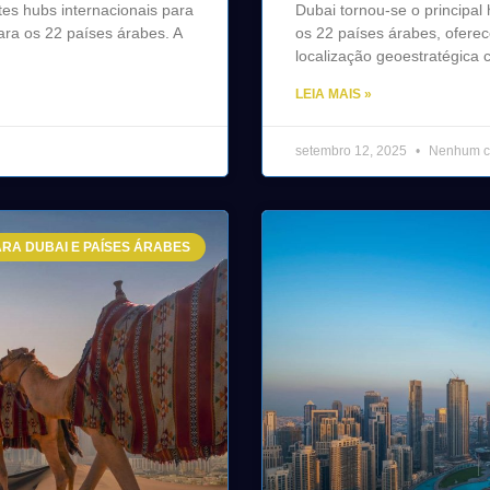
es hubs internacionais para
Dubai tornou-se o principa
ra os 22 países árabes. A
os 22 países árabes, ofere
localização geoestratégica 
LEIA MAIS »
setembro 12, 2025
Nenhum c
RA DUBAI E PAÍSES ÁRABES