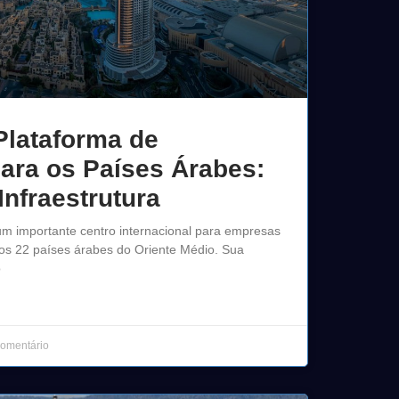
lataforma de
ara os Países Árabes:
Infraestrutura
m importante centro internacional para empresas
os 22 países árabes do Oriente Médio. Sua
o
omentário