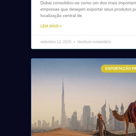
Dubai consolidou-se como um dos mais important
empresas que desejam exportar seus produtos pa
localização central de
LEIA MAIS »
setembro 12, 2025
Nenhum comentário
EXPORTAÇÃO PA