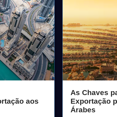
As Chaves p
ortação aos
Exportação p
Árabes